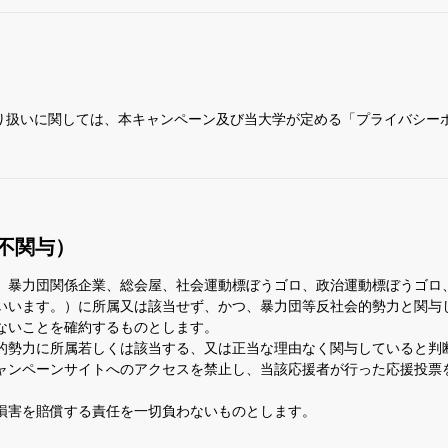
）
り扱いに関しては、本キャンペーン及び当大学が定める「プライバシー
不関与）
、暴力団関係企業、総会屋、社会運動標ぼうゴロ、政治運動標ぼうゴロ
といいます。）に所属又は該当せず、かつ、暴力団等反社会的勢力と関与
ないことを確約するものとします。
的勢力に所属若しくは該当する、又は正当な理由なく関与していると判
ャンペーンサイトへのアクセスを禁止し、当該応援者が行った応援投票
損害を賠償する責任を一切負わないものとします。