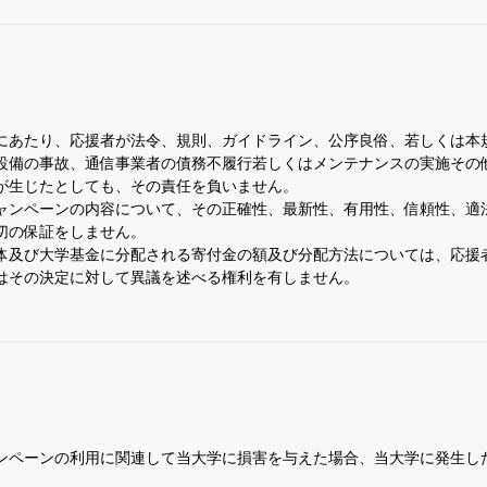
にあたり、応援者が法令、規則、ガイドライン、公序良俗、若しくは本
設備の事故、通信事業者の債務不履行若しくはメンテナンスの実施その
が生じたとしても、その責任を負いません。
ャンペーンの内容について、その正確性、最新性、有用性、信頼性、適
切の保証をしません。
体及び大学基金に分配される寄付金の額及び分配方法については、応援
はその決定に対して異議を述べる権利を有しません。
ンペーンの利用に関連して当大学に損害を与えた場合、当大学に発生し