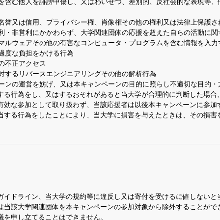
を含む他人を誹謗中傷し、又はわいせつ、差別的、反社会的な表現等、
名誉又は信用、プライバシー権、肖像権その他の権利又は法律上保護さ
利・非営利にかかわらず、大学関連団体の応援を超えた自らの活動に関
マルウェアその他の有害なコンピュータ・プログラムを含む情報を入力
過度な負担をかける行為
の不正アクセス
対するリバースエンジニアリングその他の解析行為
ーンの運営を妨げ、又は本キャンペーンの目的に照らし不適切な目的・
する行為をし、又はするおそれがあると当大学が合理的に判断した場合
有効な参加として取り扱わず、当該応援者は以後本キャンペーンに参加
当する行為をしたことにより、当大学に損害を与えたときは、その損害
ガイドライン、当大学の規約等に違反し又は寄付を受けるに値しないと
は当該大学関連団体を本キャンペーンの参加対象から除外することがで
議を申し立てることはできません。